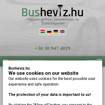
Utazzon gyorsan, kényelmesen, és
biztonságosan!
+36 30 947 4029
ОТПРАВИТЬ ЗАЯВКУ
МЕНЮ
Busheviz.hu
We use cookies on our website
Отправить заявку
Our website uses cookies for the best possible user
experience and safe operation.
фамилия:
The protection of your data is important to us!
имя:
By clicking the "Allow all" button, you consent to the